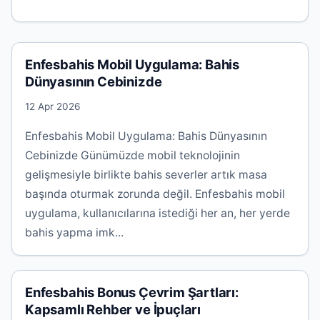
Enfesbahis Mobil Uygulama: Bahis
Dünyasının Cebinizde
12 Apr 2026
Enfesbahis Mobil Uygulama: Bahis Dünyasının
Cebinizde Günümüzde mobil teknolojinin
gelişmesiyle birlikte bahis severler artık masa
başında oturmak zorunda değil. Enfesbahis mobil
uygulama, kullanıcılarına istediği her an, her yerde
bahis yapma imk...
Enfesbahis Bonus Çevrim Şartları:
Kapsamlı Rehber ve İpuçları