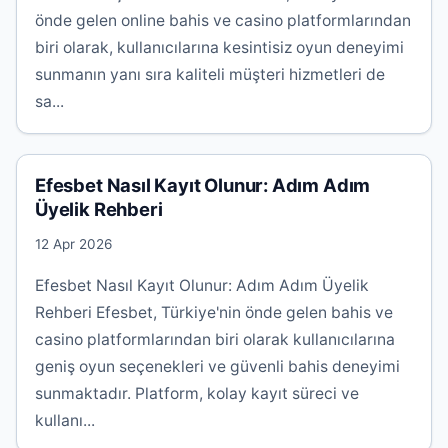
önde gelen online bahis ve casino platformlarından
biri olarak, kullanıcılarına kesintisiz oyun deneyimi
sunmanın yanı sıra kaliteli müşteri hizmetleri de
sa...
Efesbet Nasıl Kayıt Olunur: Adım Adım
Üyelik Rehberi
12 Apr 2026
Efesbet Nasıl Kayıt Olunur: Adım Adım Üyelik
Rehberi Efesbet, Türkiye'nin önde gelen bahis ve
casino platformlarından biri olarak kullanıcılarına
geniş oyun seçenekleri ve güvenli bahis deneyimi
sunmaktadır. Platform, kolay kayıt süreci ve
kullanı...