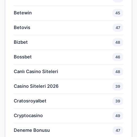
Betewin
45
Betovis
47
Bizbet
48
Bossbet
46
Canlı Casino Siteleri
48
Casino Siteleri 2026
39
Cratosroyalbet
39
Cryptocasino
49
Deneme Bonusu
47