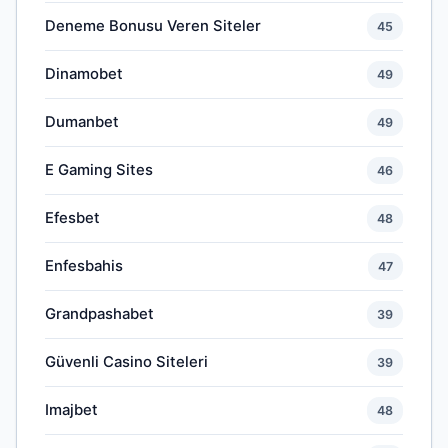
Deneme Bonusu Veren Siteler
45
Dinamobet
49
Dumanbet
49
E Gaming Sites
46
Efesbet
48
Enfesbahis
47
Grandpashabet
39
Güvenli Casino Siteleri
39
Imajbet
48