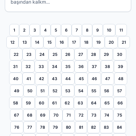
başından kalkm...
1
2
3
4
5
6
7
8
9
10
11
12
13
14
15
16
17
18
19
20
21
22
23
24
25
26
27
28
29
30
31
32
33
34
35
36
37
38
39
40
41
42
43
44
45
46
47
48
49
50
51
52
53
54
55
56
57
58
59
60
61
62
63
64
65
66
67
68
69
70
71
72
73
74
75
76
77
78
79
80
81
82
83
84