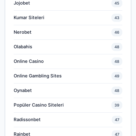
Jojobet
45
Kumar Siteleri
43
Nerobet
46
Olabahis
48
Online Casino
48
Online Gambling Sites
49
Oynabet
48
Popüler Casino Siteleri
39
Radissonbet
47
Rainbet
47