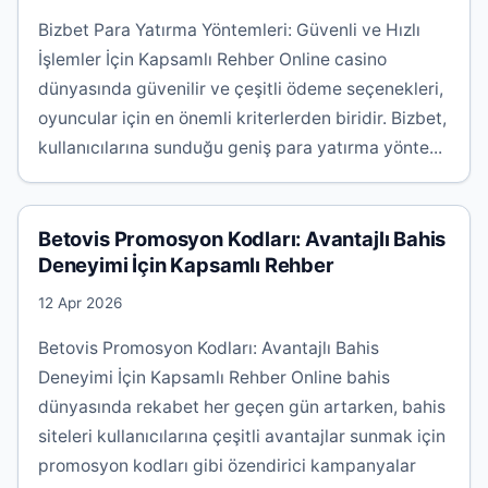
Bizbet Para Yatırma Yöntemleri: Güvenli ve Hızlı
İşlemler İçin Kapsamlı Rehber Online casino
dünyasında güvenilir ve çeşitli ödeme seçenekleri,
oyuncular için en önemli kriterlerden biridir. Bizbet,
kullanıcılarına sunduğu geniş para yatırma yönte...
Betovis Promosyon Kodları: Avantajlı Bahis
Deneyimi İçin Kapsamlı Rehber
12 Apr 2026
Betovis Promosyon Kodları: Avantajlı Bahis
Deneyimi İçin Kapsamlı Rehber Online bahis
dünyasında rekabet her geçen gün artarken, bahis
siteleri kullanıcılarına çeşitli avantajlar sunmak için
promosyon kodları gibi özendirici kampanyalar