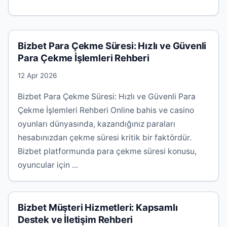
Bizbet Para Çekme Süresi: Hızlı ve Güvenli
Para Çekme İşlemleri Rehberi
12 Apr 2026
Bizbet Para Çekme Süresi: Hızlı ve Güvenli Para
Çekme İşlemleri Rehberi Online bahis ve casino
oyunları dünyasında, kazandığınız paraları
hesabınızdan çekme süresi kritik bir faktördür.
Bizbet platformunda para çekme süresi konusu,
oyuncular için ...
Bizbet Müşteri Hizmetleri: Kapsamlı
Destek ve İletişim Rehberi