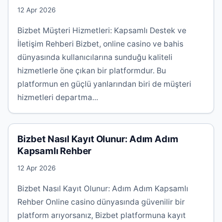
12 Apr 2026
Bizbet Müşteri Hizmetleri: Kapsamlı Destek ve
İletişim Rehberi Bizbet, online casino ve bahis
dünyasında kullanıcılarına sunduğu kaliteli
hizmetlerle öne çıkan bir platformdur. Bu
platformun en güçlü yanlarından biri de müşteri
hizmetleri departma...
Bizbet Nasıl Kayıt Olunur: Adım Adım
Kapsamlı Rehber
12 Apr 2026
Bizbet Nasıl Kayıt Olunur: Adım Adım Kapsamlı
Rehber Online casino dünyasında güvenilir bir
platform arıyorsanız, Bizbet platformuna kayıt