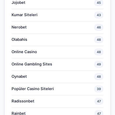
Jojobet
45
Kumar Siteleri
43
Nerobet
46
Olabahis
48
Online Casino
48
Online Gambling Sites
49
Oynabet
48
Popüler Casino Siteleri
39
Radissonbet
47
Rainbet
47