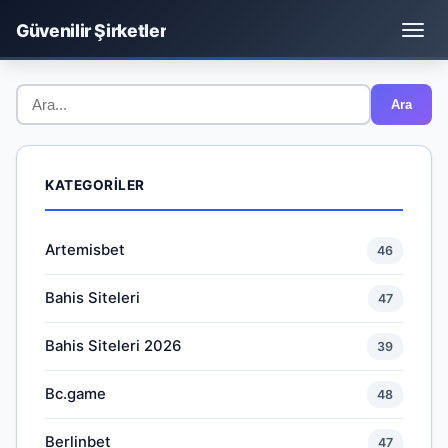
Güvenilir Şirketler
Ara
KATEGORILER
Artemisbet
46
Bahis Siteleri
47
Bahis Siteleri 2026
39
Bc.game
48
Berlinbet
47